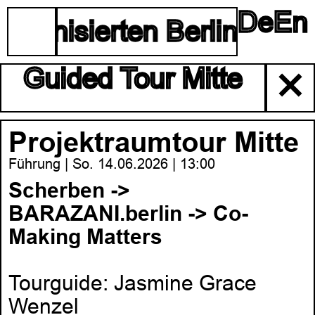
De
En
☰
organisierten Berliner Kun
Guided Tour Mitte
✕
Projektraumtour Mitte
Führung | So. 14.06.2026 | 13:00
Scherben ->
BARAZANI.berlin -> Co-
Making Matters
Tourguide: Jasmine Grace
Wenzel