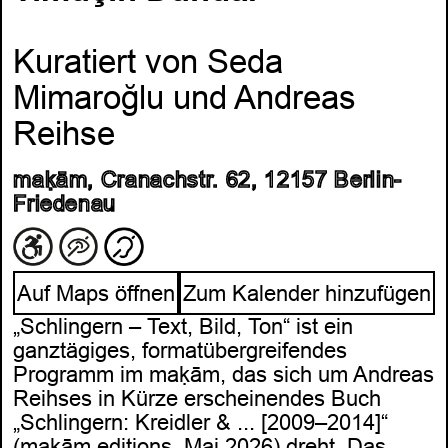
Kuratiert von Seda
Mimaroğlu und Andreas
Reihse
maḳām, Cranachstr. 62, 12157 Berlin-
Friedenau
Auf Maps öffnen
Zum Kalender hinzufügen
„Schlingern – Text, Bild, Ton“ ist ein
ganztägiges, formatübergreifendes
Programm im maḳām, das sich um Andreas
Reihses in Kürze erscheinendes Buch
„Schlingern: Kreidler & ... [2009–2014]“
(maḳām editions, Mai 2026) dreht. Das