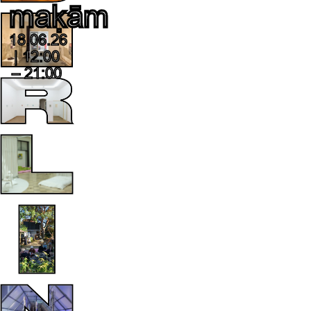
maḳām
18.06.26
| 12:00
– 21:00