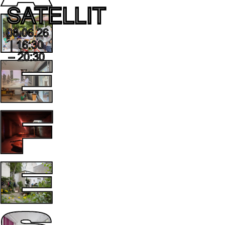
SATELLIT
08.06.26
| 16:30
– 20:30