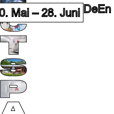
De
En
 Mai – 28. Juni 2026 • F