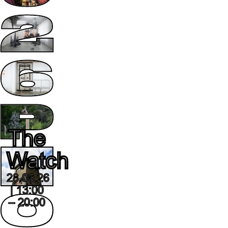
The
Watch
28.06.26
| 13:00
– 20:00