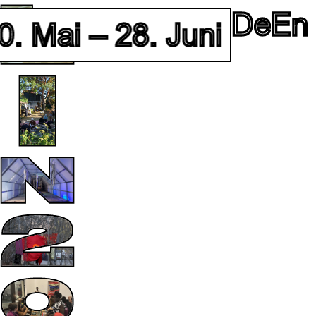
De
En
 Mai – 28. Juni 2026 • F