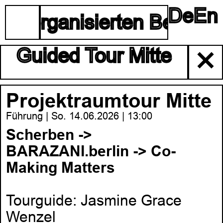
De
En
☰
lbstorganisierten Berliner
Guided Tour Mitte
✕
Projektraumtour Mitte
Führung | So. 14.06.2026 | 13:00
Scherben ->
BARAZANI.berlin -> Co-
Making Matters
Tourguide: Jasmine Grace
Wenzel