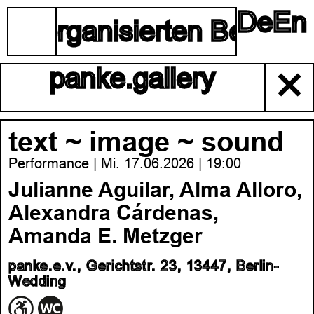
De
En
☰
lbstorganisierten Berliner
panke.gallery
✕
text ~ image ~ sound
Performance | Mi. 17.06.2026 | 19:00
Julianne Aguilar, Alma Alloro,
Alexandra Cárdenas,
Amanda E. Metzger
panke.e.v., Gerichtstr. 23, 13447, Berlin-
Wedding