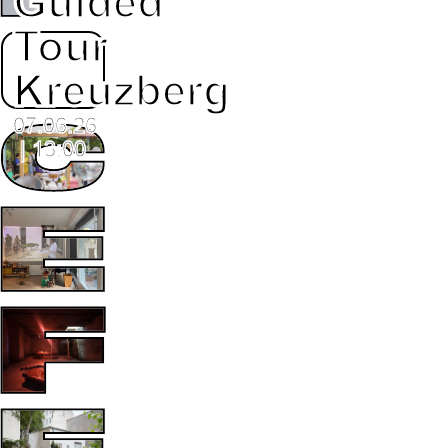
Guided
Tour
Kreuzberg
07.06.26
| 13:00