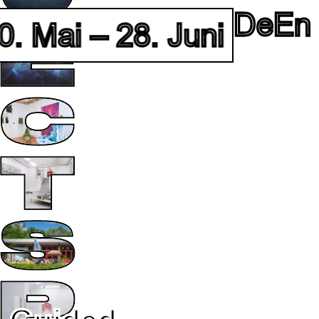
De
En
 Mai – 28. Juni 2026 • F
berg