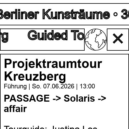
erliner Kunsträume • 30.
g
Guided Tour Kreuz
✕
Projektraumtour
Kreuzberg
Führung | So. 07.06.2026 | 13:00
PASSAGE -> Solaris ->
affair