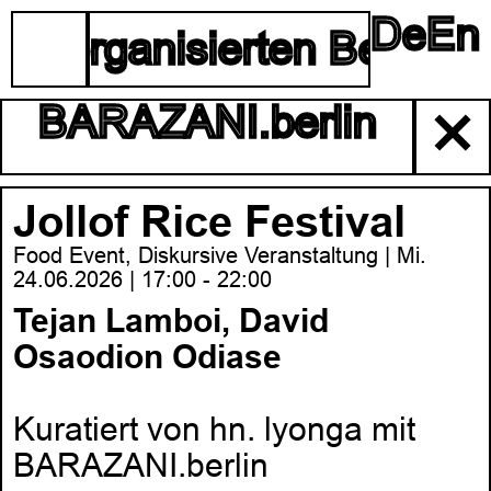
De
En
☰
lbstorganisierten Berliner
BARAZANI.berlin
✕
Jollof Rice Festival
Food Event, Diskursive Veranstaltung | Mi.
24.06.2026 | 17:00 - 22:00
Tejan Lamboi, David
Osaodion Odiase
Kuratiert von hn. lyonga mit
BARAZANI.berlin