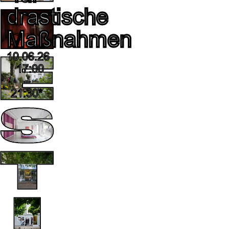
drastische
Maßnahmen
10.06.26
| 17:00
–
21:30*